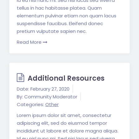
Id eu nisl nunc mi. Sed nisi lacus sed viverra
tellus in hac habitasse platea. Quam
elementum pulvinar etiam non quam lacus
suspendisse faucibus. Eleifend donec
pretium vulputate sapien nec.
Read More
Additional Resources
Date:
February 27, 2020
By:
Community Moderator
Categories:
Other
Lorem ipsum dolor sit amet, consectetur
adipiscing elit, sed do eiusmod tempor
incididunt ut labore et dolore magna aliqua.
Id eu nisl nunc mi. Sed nisi lacus sed viverra